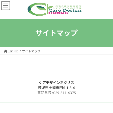
コ
ナ
ン
ビ
テ
ゲ
ン
ー
ツ
シ
へ
ョ
サイトマップ
ス
ン
キ
に
ッ
移
プ
動
HOME
サイトマップ
ケアデザインネクサス
茨城県土浦市田中1-3-6
電話番号 :029-811-6375